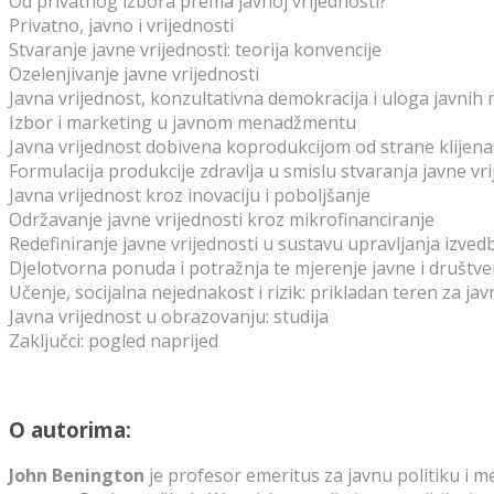
Od privatnog izbora prema javnoj vrijednosti?
Privatno, javno i vrijednosti
Stvaranje javne vrijednosti: teorija konvencije
Ozelenjivanje javne vrijednosti
Javna vrijednost, konzultativna demokracija i uloga javni
Izbor i marketing u javnom menadžmentu
Javna vrijednost dobivena koprodukcijom od strane klijena
Formulacija produkcije zdravlja u smislu stvaranja javne vri
Javna vrijednost kroz inovaciju i poboljšanje
Održavanje javne vrijednosti kroz mikrofinanciranje
Redefiniranje javne vrijednosti u sustavu upravljanja iz
Djelotvorna ponuda i potražnja te mjerenje javne i društve
Učenje, socijalna nejednakost i rizik: prikladan teren za ja
Javna vrijednost u obrazovanju: studija
Zaključci: pogled naprijed
O autorima:
John Benington
je profesor emeritus za javnu politiku i m