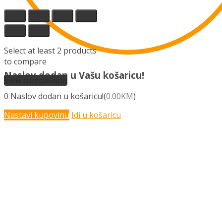
Select at least 2 products
to compare
Naslov dodan u Vašu košaricu!
View comparison
0
Naslov dodan u košaricu!(
0.00
KM
)
Nastavi kupovinu
Idi u košaricu