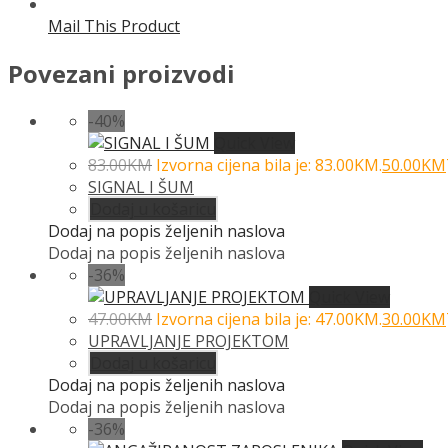
Mail This Product
Povezani proizvodi
-40%
Quick View
83.00
KM
Izvorna cijena bila je: 83.00KM.
50.00
KM
SIGNAL I ŠUM
Dodaj u košaricu
Dodaj na popis željenih naslova
Dodaj na popis željenih naslova
-36%
Quick View
47.00
KM
Izvorna cijena bila je: 47.00KM.
30.00
KM
UPRAVLJANJE PROJEKTOM
Dodaj u košaricu
Dodaj na popis željenih naslova
Dodaj na popis željenih naslova
-36%