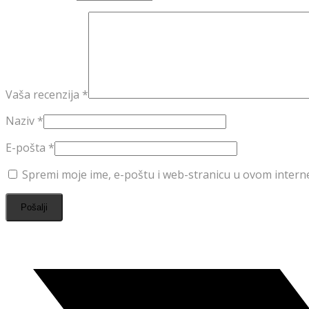
Vaša recenzija
*
Naziv
*
E-pošta
*
Spremi moje ime, e-poštu i web-stranicu u ovom intern