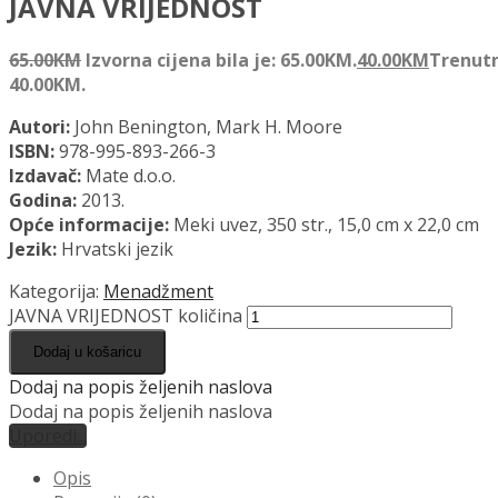
JAVNA VRIJEDNOST
65.00
KM
Izvorna cijena bila je: 65.00KM.
40.00
KM
Trenutn
40.00KM.
Autori:
John Benington, Mark H. Moore
ISBN:
978-995-893-266-3
Izdavač:
Mate d.o.o.
Godina:
2013.
Opće informacije:
Meki uvez, 350 str., 15,0 cm x 22,0 cm
Jezik:
Hrvatski jezik
Kategorija:
Menadžment
JAVNA VRIJEDNOST količina
Dodaj u košaricu
Dodaj na popis željenih naslova
Dodaj na popis željenih naslova
Uporedi...
Opis