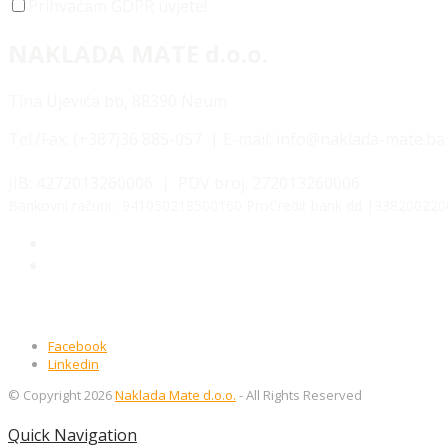
Prihvaćam GDPR uvjete!
NAKLADA MATE d.o.o.
Tina Ujevića bb, 88390 Neum
Tel./Fax:
(+387)36 885-057 | E-mail: info@naklada-mate.ba
JIB: 4272013260006 | PDV broj: 272013260006
Bankovni računi: 941050218500160 ProCredit bank dd |3382002200
Uvjeti kupnje
Izjava o zaštiti podataka
Facebook
Linkedin
© Copyright 2026
Naklada Mate d.o.o.
- All Rights Reserved
Quick Navigation