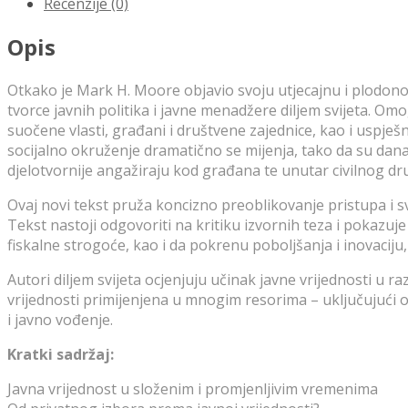
Recenzije (0)
Opis
Otkako je Mark H. Moore objavio svoju utjecajnu i plodonosn
tvorce javnih politika i javne menadžere diljem svijeta. O
suočene vlasti, građani i društvene zajednice, kao i uspješ
socijalno okruženje dramatično se mijenja, tako da su dana
djelotvornije angažiraju kod građana te unutar civilnog dr
Ovaj novi tekst pruža koncizno preoblikovanje pristupa i
Tekst nastoji odgovoriti na kritiku izvornih teza i pokazu
fiskalne strogoće, kao i da pokrenu poboljšanja i inovacij
Autori diljem svijeta ocjenjuju učinak javne vrijednosti u r
vrijednosti primijenjena u mnogim resorima – uključujući ob
i javno vođenje.
Kratki sadržaj:
Javna vrijednost u složenim i promjenljivim vremenima