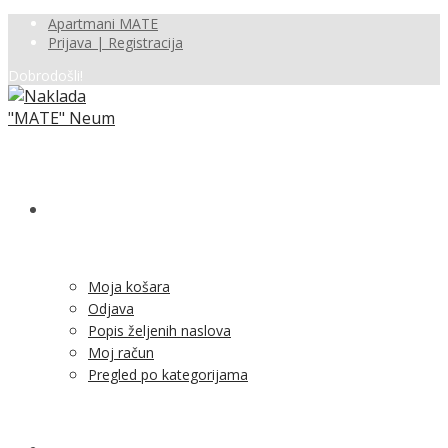
Apartmani MATE
Prijava | Registracija
Dobrodošli!
SHOP
Moja košara
Odjava
Popis željenih naslova
Moj račun
Pregled po kategorijama