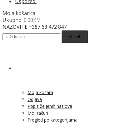
Usporedi
Moja košarica
Ukupno:
0.00
KM
NAZOVITE +387 63 472 847
Search
SHOP
Moja košara
Odjava
Popis željenih naslova
Moj račun
Pregled po kategorijama