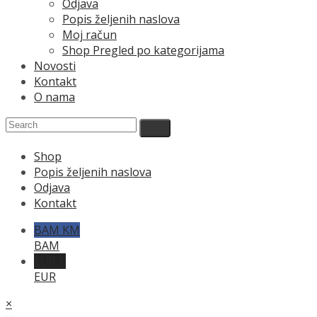
Odjava
Popis željenih naslova
Moj račun
Shop Pregled po kategorijama
Novosti
Kontakt
O nama
Shop
Popis željenih naslova
Odjava
Kontakt
BAM KM
BAM
EUR €
EUR
×