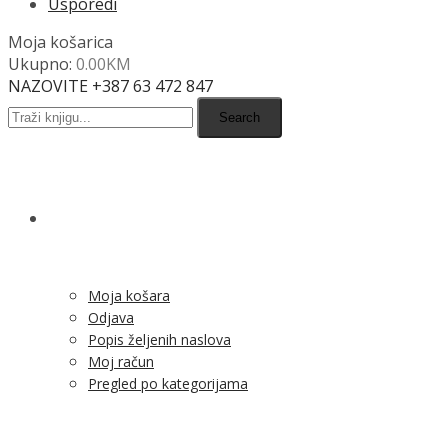
Usporedi
Moja košarica
Ukupno:
0.00
KM
NAZOVITE +387 63 472 847
Search
SHOP
Moja košara
Odjava
Popis željenih naslova
Moj račun
Pregled po kategorijama