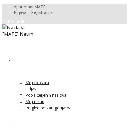
Apartmani MATE
Prijava | Registracija
Dobrodošli!
SHOP
Moja košara
Odjava
Popis željenih naslova
Moj račun
Pregled po kategorijama