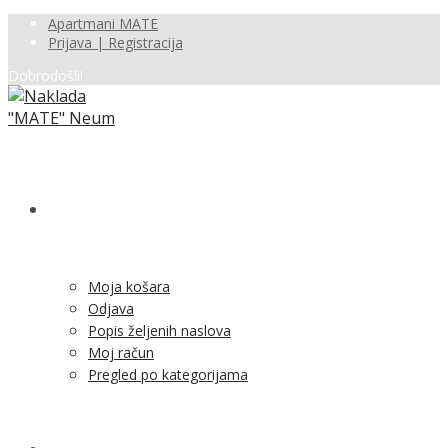
Apartmani MATE
Prijava | Registracija
Dobrodošli!
SHOP
Moja košara
Odjava
Popis željenih naslova
Moj račun
Pregled po kategorijama