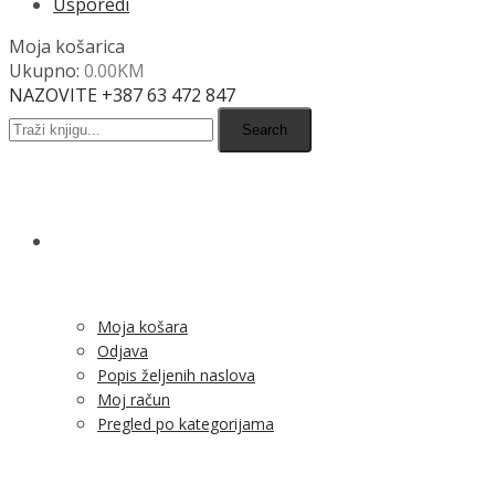
Usporedi
Moja košarica
Ukupno:
0.00
KM
NAZOVITE +387 63 472 847
Search
SHOP
Moja košara
Odjava
Popis željenih naslova
Moj račun
Pregled po kategorijama