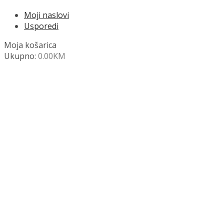
Moji naslovi
Usporedi
Moja košarica
Ukupno:
0.00
KM
NAZOVITE +387 63 472 847
Search
SHOP
Moja košara
Odjava
Popis željenih naslova
Moj račun
Pregled po kategorijama