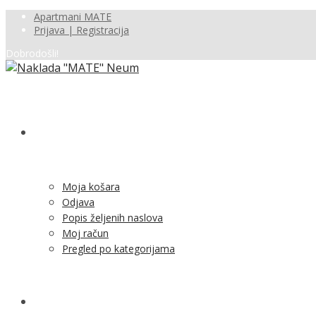
Apartmani MATE
Prijava | Registracija
Dobrodošli!
SHOP
Moja košara
Odjava
Popis željenih naslova
Moj račun
Pregled po kategorijama
NOVOSTI