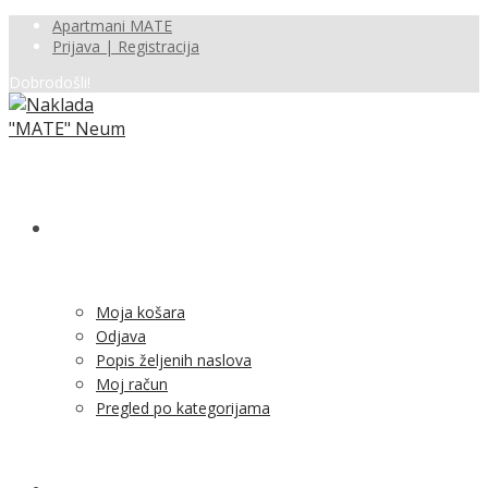
Apartmani MATE
Prijava | Registracija
Dobrodošli!
SHOP
Moja košara
Odjava
Popis željenih naslova
Moj račun
Pregled po kategorijama