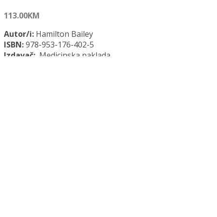
113.00
KM
Autor/i:
Hamilton Bailey
ISBN:
978-953-176-402-5
Izdavač:
Medicinska naklada
Opće informacije:
Meki uvez, 520 str., 18,5 x 24,5 cm
Jezik:
Hrvatski jezik
Kategorija:
Medicina
KIRURŠKA PROPEDEUTIKA, 18. IZDANJE količina
Dodaj u košaricu
Dodaj na popis željenih naslova
Dodaj na popis željenih naslova
Uporedi...
Opis
Recenzije (0)
Opis