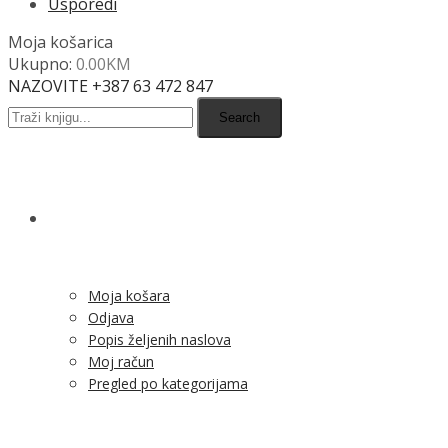
Usporedi
Moja košarica
Ukupno:
0.00
KM
NAZOVITE +387 63 472 847
Search
SHOP
Moja košara
Odjava
Popis željenih naslova
Moj račun
Pregled po kategorijama