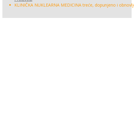
KLINIČKA NUKLEARNA MEDICINA treće, dopunjeno i obnovlj