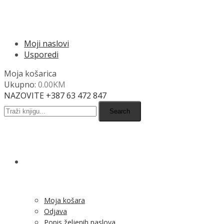
MENU
Moji naslovi
Usporedi
Moja košarica
Ukupno:
0.00
KM
NAZOVITE +387 63 472 847
Search
SHOP
Moja košara
Odjava
Popis željenih naslova