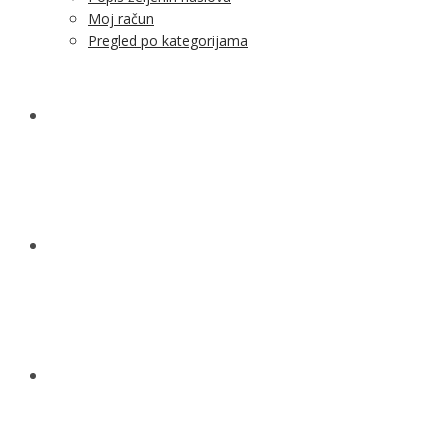
Moj račun
Pregled po kategorijama
NOVOSTI
KONTAKT
O NAMA