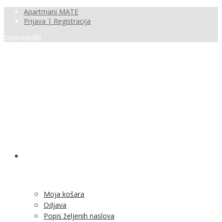
Apartmani MATE
Prijava | Registracija
Dobrodošli!
SHOP
Moja košara
Odjava
Popis željenih naslova