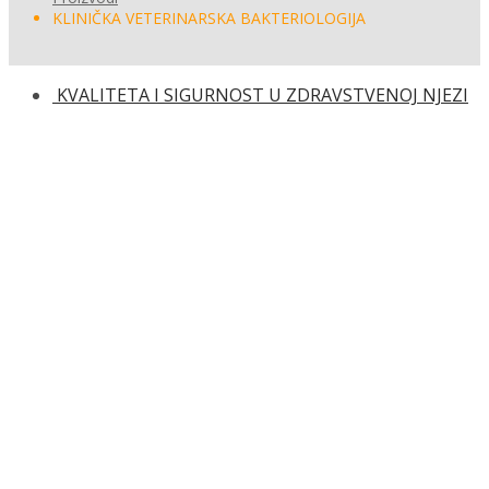
KLINIČKA VETERINARSKA BAKTERIOLOGIJA
KVALITETA I SIGURNOST U ZDRAVSTVENOJ NJEZI
KLINIČKA REUMATOLOŠKA RADIOLOGIJA
KLINIČKA VETERINARSKA BAKTERIOL
91.00
KM
Boris Habrun
Kategorija:
Medicina
KLINIČKA VETERINARSKA BAKTERIOLOGIJA količina
Dodaj u košaricu
Dodaj na popis željenih naslova
Dodaj na popis željenih naslova