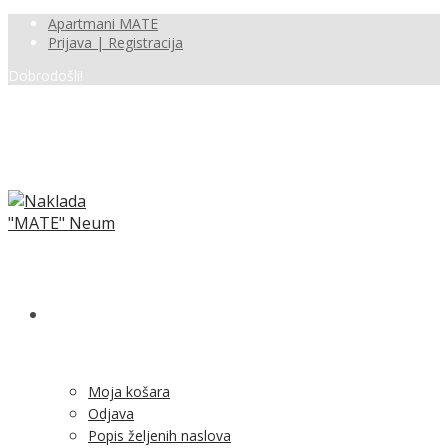
Apartmani MATE
Prijava | Registracija
Dobrodošli!
SHOP
Moja košara
Odjava
Popis željenih naslova