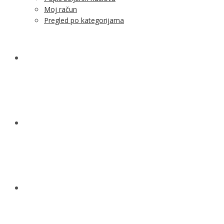
Moj račun
Pregled po kategorijama
NOVOSTI
KONTAKT
O NAMA