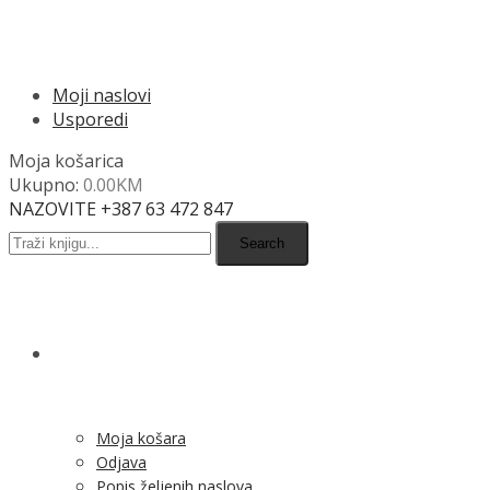
MENU
Moji naslovi
Usporedi
Moja košarica
Ukupno:
0.00
KM
NAZOVITE +387 63 472 847
Search
SHOP
Moja košara
Odjava
Popis željenih naslova