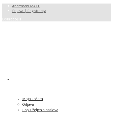
Apartmani MATE
Prijava | Registracija
Dobrodošli!
SHOP
Moja košara
Odjava
Popis željenih naslova