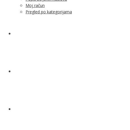
Moj račun
Pregled po kategorijama
NOVOSTI
KONTAKT
O NAMA