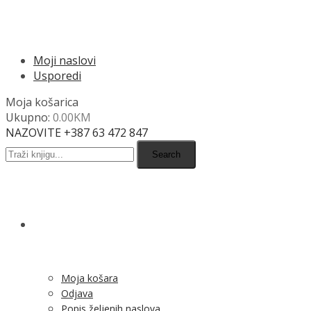
MENU
Moji naslovi
Usporedi
Moja košarica
Ukupno:
0.00
KM
NAZOVITE +387 63 472 847
Search
SHOP
Moja košara
Odjava
Popis željenih naslova