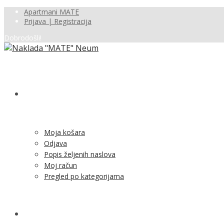
Apartmani MATE
Prijava | Registracija
Dobrodošli!
SHOP
Moja košara
Odjava
Popis željenih naslova
Moj račun
Pregled po kategorijama
NOVOSTI