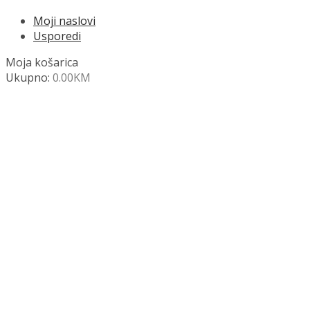
Moji naslovi
Usporedi
Moja košarica
Ukupno:
0.00
KM
NAZOVITE +387 63 472 847
Search
SHOP
Moja košara
Odjava
Popis željenih naslova
Moj račun
Pregled po kategorijama