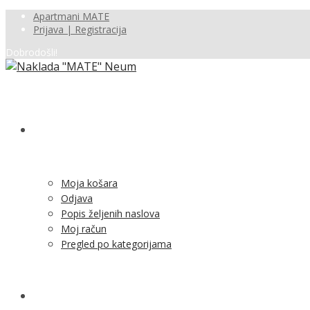
Apartmani MATE
Prijava | Registracija
Dobrodošli!
SHOP
Moja košara
Odjava
Popis željenih naslova
Moj račun
Pregled po kategorijama
NOVOSTI