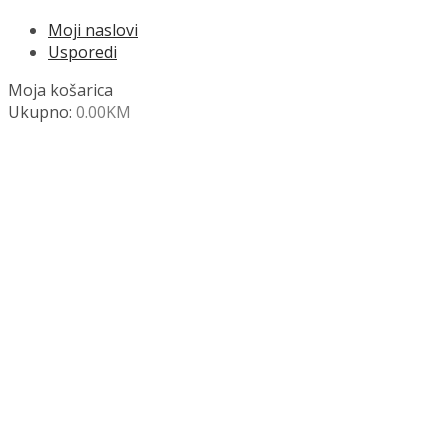
Moji naslovi
Usporedi
Moja košarica
Ukupno:
0.00
KM
NAZOVITE +387 63 472 847
Search
SHOP
Moja košara
Odjava
Popis željenih naslova
Moj račun
Pregled po kategorijama