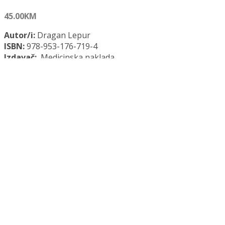
45.00
KM
Autor/i:
Dragan Lepur
ISBN:
978-953-176-719-4
Izdavač:
Medicinska naklada
Opće informacije:
Meki uvez, 196 str., 17 x 24 cm
Jezik:
Hrvatski jezik
Kategorija:
Medicina
LIJEČENJE I PROFILAKSA INFEKTIVNIH BOLESTI količina
Dodaj u košaricu
Dodaj na popis željenih naslova
Dodaj na popis željenih naslova
Uporedi...
Opis
Recenzije (0)