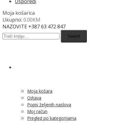
Usporedi
Moja košarica
Ukupno:
0.00
KM
NAZOVITE +387 63 472 847
Search
SHOP
Moja košara
Odjava
Popis željenih naslova
Moj račun
Pregled po kategorijama