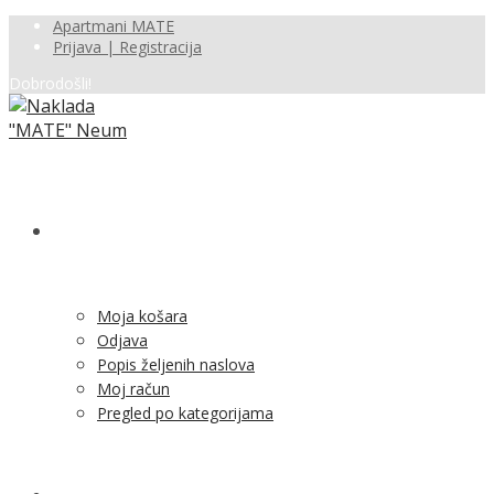
Apartmani MATE
Prijava | Registracija
Dobrodošli!
SHOP
Moja košara
Odjava
Popis željenih naslova
Moj račun
Pregled po kategorijama