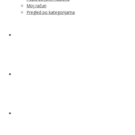
Moj račun
Pregled po kategorijama
NOVOSTI
KONTAKT
O NAMA