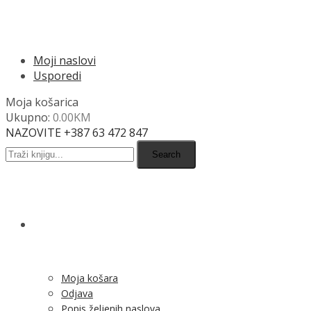
MENU
Moji naslovi
Usporedi
Moja košarica
Ukupno:
0.00
KM
NAZOVITE +387 63 472 847
Search
SHOP
Moja košara
Odjava
Popis željenih naslova