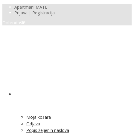
Apartmani MATE
Prijava | Registracija
Dobrodošli!
SHOP
Moja košara
Odjava
Popis željenih naslova