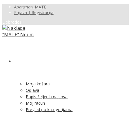
Apartmani MATE
Prijava | Registracija
Dobrodošli!
SHOP
Moja košara
Odjava
Popis željenih naslova
Moj račun
Pregled po kategorijama