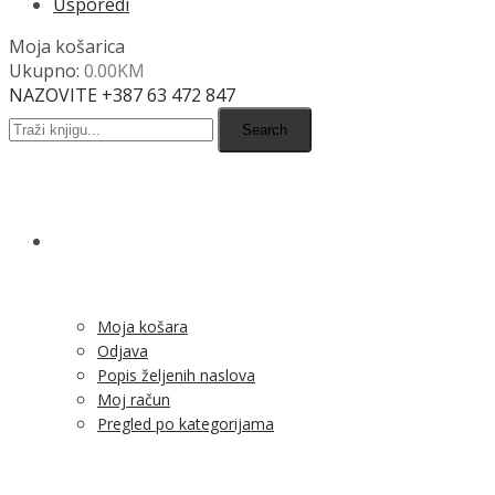
Usporedi
Moja košarica
Ukupno:
0.00
KM
NAZOVITE +387 63 472 847
Search
SHOP
Moja košara
Odjava
Popis željenih naslova
Moj račun
Pregled po kategorijama