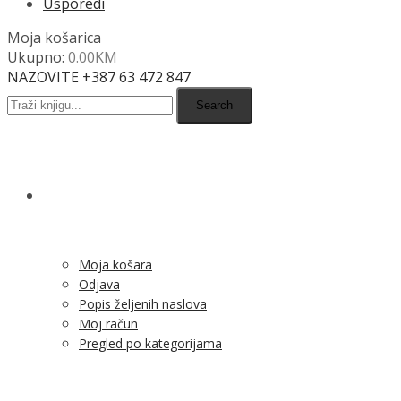
Usporedi
Moja košarica
Ukupno:
0.00
KM
NAZOVITE +387 63 472 847
Search
SHOP
Moja košara
Odjava
Popis željenih naslova
Moj račun
Pregled po kategorijama