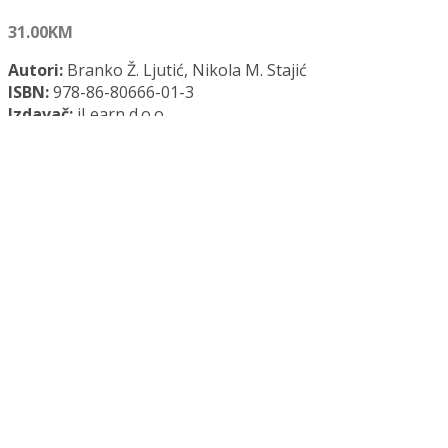
31.00
KM
Autori:
Branko Ž. Ljutić, Nikola M. Stajić
ISBN:
978-86-80666-01-3
Izdavač:
iLearn d.o.o.
Godina:
2016.
Opće informacije:
Meki uvez, 140 str., 13,1 cm x 17,6 cm
Jezik:
Srpski jezik
Kategorija:
Menadžment
MENADŽMENT PROJEKATA količina
Dodaj u košaricu
Dodaj na popis željenih naslova
Dodaj na popis željenih naslova
Uporedi...
Opis
Opis