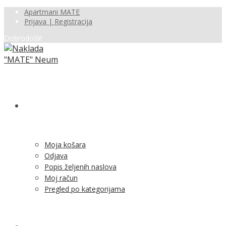
Apartmani MATE
Prijava | Registracija
Dobrodošli!
SHOP
Moja košara
Odjava
Popis željenih naslova
Moj račun
Pregled po kategorijama