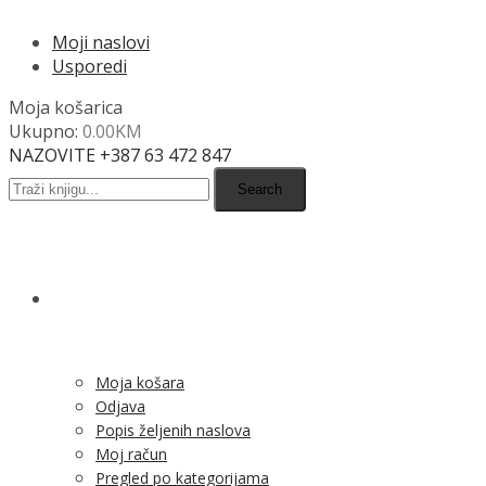
Moji naslovi
Usporedi
Moja košarica
Ukupno:
0.00
KM
NAZOVITE +387 63 472 847
Search
SHOP
Moja košara
Odjava
Popis željenih naslova
Moj račun
Pregled po kategorijama