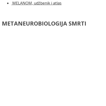
MELANOM, udžbenik i atlas
METANEUROBIOLOGIJA SMRTI
52.00
KM
Autor/i:
Niko Zurak
ISBN:
978-953-176-748-4
Izdavač:
Medicinska naklada
Opće informacije:
Tvrdi uvez, 184 str., 17 x 24 cm
Jezik:
Hrvatski jezik
Kategorija:
Medicina
METANEUROBIOLOGIJA SMRTI količina
Dodaj u košaricu
Dodaj na popis željenih naslova
Dodaj na popis željenih naslova
Uporedi...