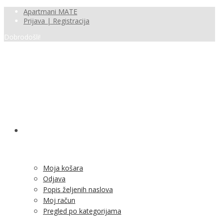
Apartmani MATE
Prijava | Registracija
Dobrodošli!
SHOP
Moja košara
Odjava
Popis željenih naslova
Moj račun
Pregled po kategorijama