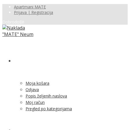
Apartmani MATE
Prijava | Registracija
Dobrodošli!
SHOP
Moja košara
Odjava
Popis željenih naslova
Moj račun
Pregled po kategorijama