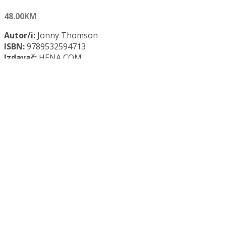
48.00
KM
Autor/i:
Jonny Thomson
ISBN:
9789532594713
Izdavač:
HENA COM
Godina:
2024.
Opće informacije:
Meki uvez, 312 str., 15 x 21,5
Jezik:
Hrvatski jezik
Kategorija:
HENA
Minifilozofija količina
Dodaj u košaricu
Dodaj na popis željenih naslova
Dodaj na popis željenih naslova
Uporedi...
Opis
Recenzije (0)