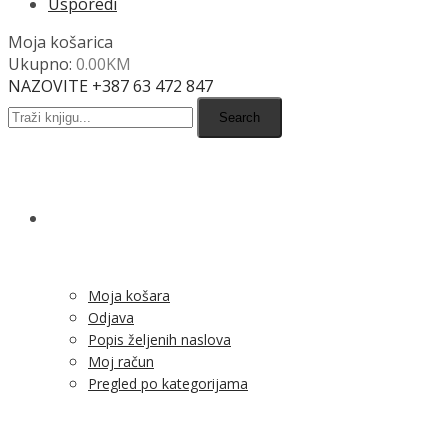
Usporedi
Moja košarica
Ukupno:
0.00
KM
NAZOVITE +387 63 472 847
Search
SHOP
Moja košara
Odjava
Popis željenih naslova
Moj račun
Pregled po kategorijama