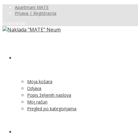
Apartmani MATE
Prijava | Registracija
Dobrodošli!
SHOP
Moja košara
Odjava
Popis željenih naslova
Moj račun
Pregled po kategorijama
NOVOSTI