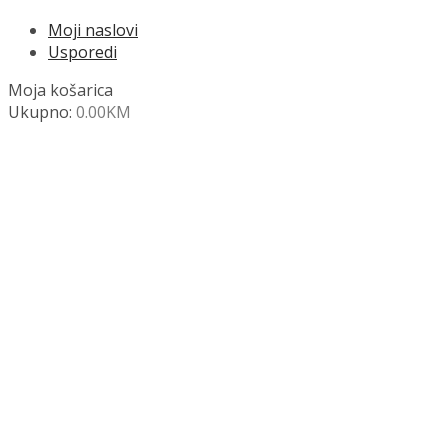
Moji naslovi
Usporedi
Moja košarica
Ukupno:
0.00
KM
NAZOVITE +387 63 472 847
Search
SHOP
Moja košara
Odjava
Popis željenih naslova
Moj račun
Pregled po kategorijama