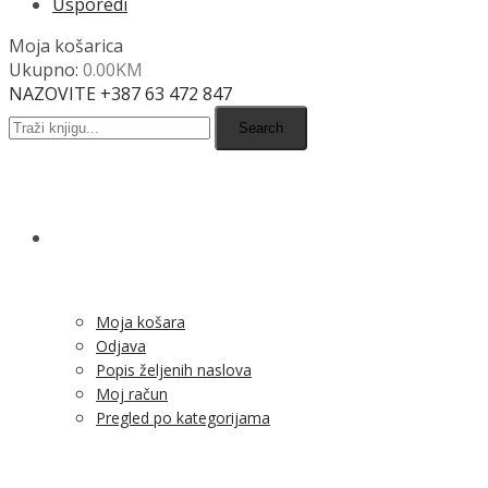
Usporedi
Moja košarica
Ukupno:
0.00
KM
NAZOVITE +387 63 472 847
Search
SHOP
Moja košara
Odjava
Popis željenih naslova
Moj račun
Pregled po kategorijama