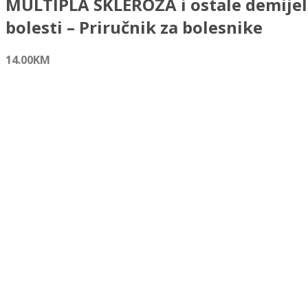
MULTIPLA SKLEROZA i ostale demijel
bolesti – Priručnik za bolesnike
14.00
KM
Autor/i:
Vesna Brinar, Ivana Zadro, Barbara Barun
ISBN:
978-953-176-379-0
Izdavač:
Medicinska naklada
Opće informacije:
Meki uvez, 82 str., 12,5 x 20 cm
Jezik:
Hrvatski jezik
Kategorija:
Medicina
MULTIPLA SKLEROZA i ostale demijelizacijske bolesti - Pri
količina
Dodaj u košaricu
Dodaj na popis željenih naslova
Dodaj na popis željenih naslova
Uporedi...
Opis