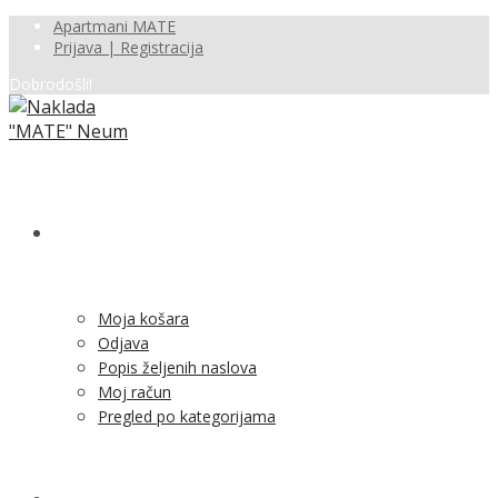
Apartmani MATE
Prijava | Registracija
Dobrodošli!
SHOP
Moja košara
Odjava
Popis željenih naslova
Moj račun
Pregled po kategorijama