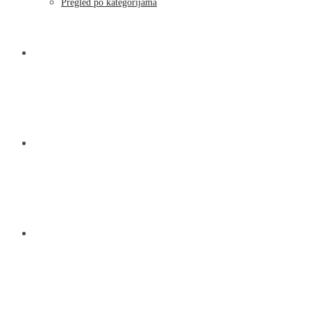
Pregled po kategorijama
NOVOSTI
KONTAKT
O NAMA
MENU