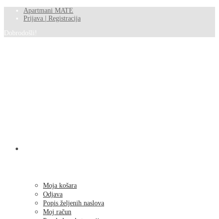
Apartmani MATE
Prijava | Registracija
Dobrodošli!
SHOP
Moja košara
Odjava
Popis željenih naslova
Moj račun