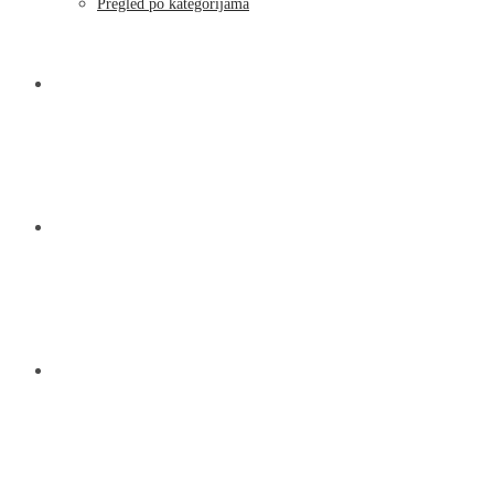
Moj račun
Pregled po kategorijama
NOVOSTI
KONTAKT
O NAMA