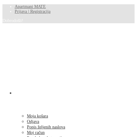
Apartmani MATE
Prijava | Registracija
Dobrodošli!
SHOP
Moja košara
Odjava
Popis željenih naslova