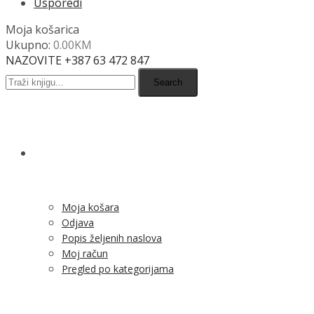
Usporedi
Moja košarica
Ukupno:
0.00
KM
NAZOVITE +387 63 472 847
Search
SHOP
Moja košara
Odjava
Popis željenih naslova
Moj račun
Pregled po kategorijama