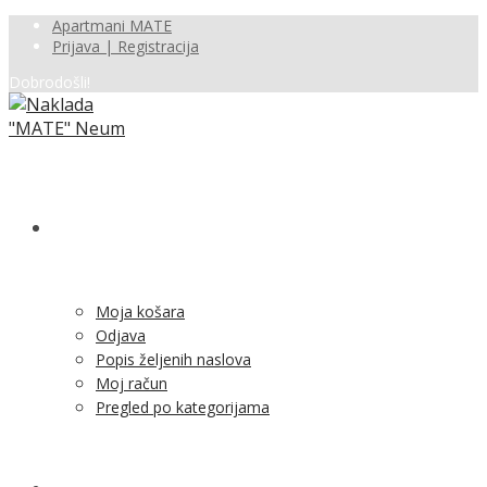
Apartmani MATE
Prijava | Registracija
Dobrodošli!
SHOP
Moja košara
Odjava
Popis željenih naslova
Moj račun
Pregled po kategorijama