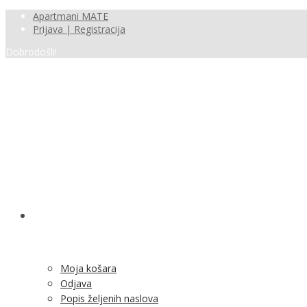
Apartmani MATE
Prijava | Registracija
Dobrodošli!
SHOP
Moja košara
Odjava
Popis željenih naslova