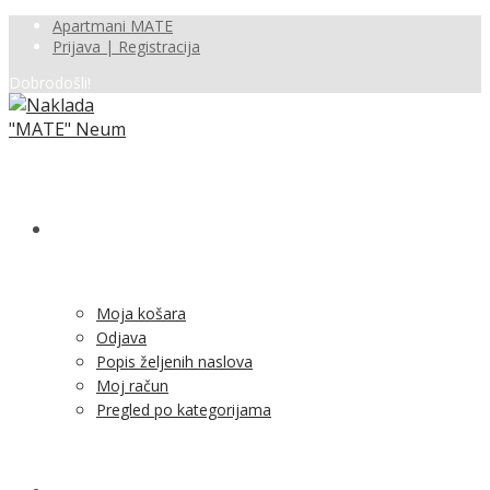
Apartmani MATE
Prijava | Registracija
Dobrodošli!
SHOP
Moja košara
Odjava
Popis željenih naslova
Moj račun
Pregled po kategorijama