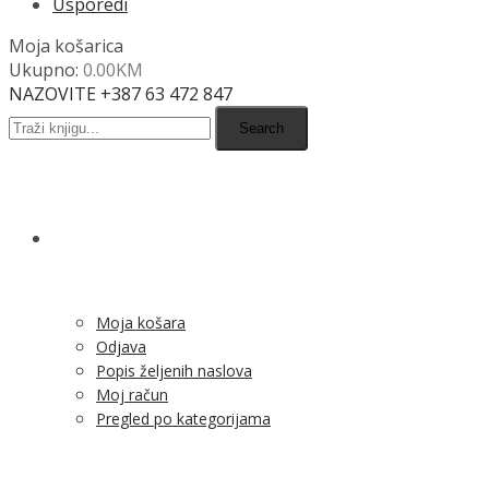
Usporedi
Moja košarica
Ukupno:
0.00
KM
NAZOVITE +387 63 472 847
Search
SHOP
Moja košara
Odjava
Popis željenih naslova
Moj račun
Pregled po kategorijama