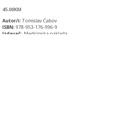
45.00
KM
Autor/i:
Tomislav Ćabov
ISBN:
978-953-176-996-9
Izdavač:
Medicinska naklada
Godina:
2021.
Opće informacije:
Meki uvez, 144 str., 17 x 24 cm
Jezik:
Hrvatski jezik
Kategorija:
Dentalna medicina
ORALNOKIRURŠKI PRIRUČNIK količina
Dodaj u košaricu
Dodaj na popis željenih naslova
Dodaj na popis željenih naslova
Uporedi...
Opis
Recenzije (0)