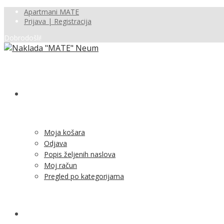
Apartmani MATE
Prijava | Registracija
Dobrodošli!
SHOP
Moja košara
Odjava
Popis željenih naslova
Moj račun
Pregled po kategorijama
NOVOSTI