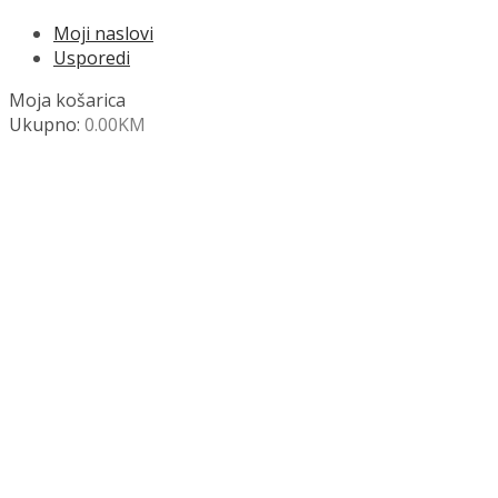
Moji naslovi
Usporedi
Moja košarica
Ukupno:
0.00
KM
NAZOVITE +387 63 472 847
Search
SHOP
Moja košara
Odjava
Popis željenih naslova
Moj račun
Pregled po kategorijama