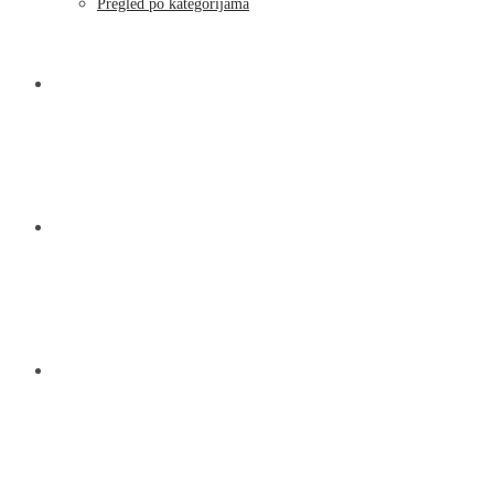
Moj račun
Pregled po kategorijama
NOVOSTI
KONTAKT
O NAMA