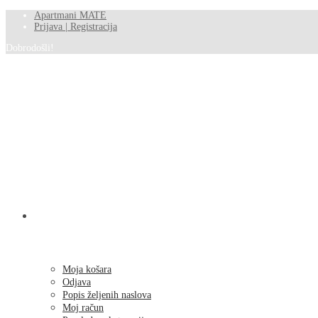
Apartmani MATE
Prijava | Registracija
Dobrodošli!
SHOP
Moja košara
Odjava
Popis željenih naslova