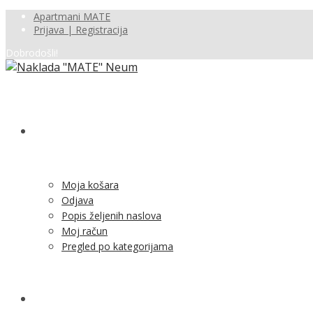
Apartmani MATE
Prijava | Registracija
Dobrodošli!
SHOP
Moja košara
Odjava
Popis željenih naslova
Moj račun
Pregled po kategorijama
NOVOSTI