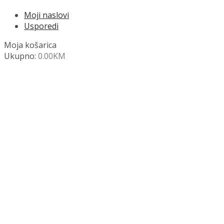
Moji naslovi
Usporedi
Moja košarica
Ukupno:
0.00
KM
NAZOVITE +387 63 472 847
Search
SHOP
Moja košara
Odjava
Popis željenih naslova
Moj račun
Pregled po kategorijama