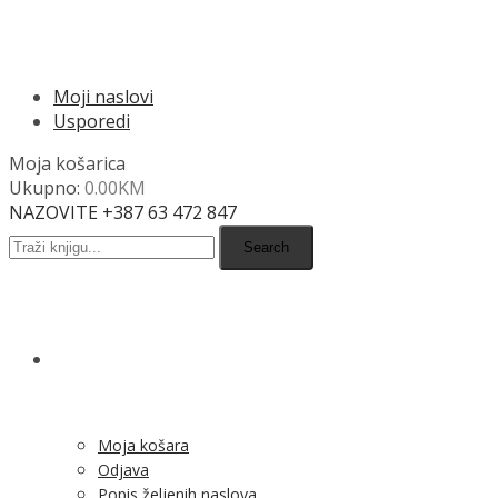
MENU
Moji naslovi
Usporedi
Moja košarica
Ukupno:
0.00
KM
NAZOVITE +387 63 472 847
Search
SHOP
Moja košara
Odjava
Popis željenih naslova