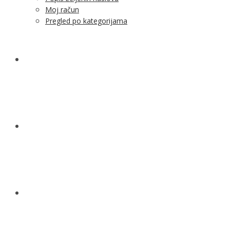
Moj račun
Pregled po kategorijama
NOVOSTI
KONTAKT
O NAMA