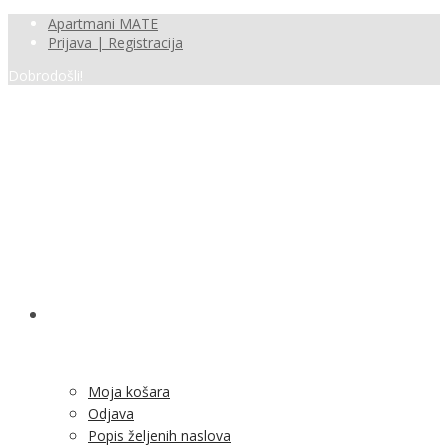
Apartmani MATE
Prijava | Registracija
Dobrodošli!
SHOP
Moja košara
Odjava
Popis željenih naslova