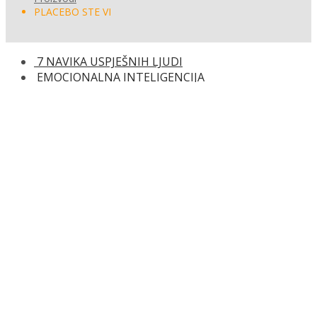
PLACEBO STE VI
7 NAVIKA USPJEŠNIH LJUDI
EMOCIONALNA INTELIGENCIJA
PLACEBO STE VI
25.00
KM
Autor/i:
Joe Dispenza
ISBN:
9789926509408
Izdavač:
Ilum
Godina:
2024.
Opće informacije:
Tvrdi uvez, 402 str., 15 x 22 cm
Jezik:
BiH jezik
Kategorija:
Psihologija