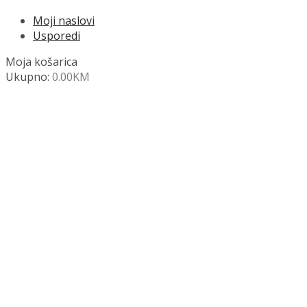
Moji naslovi
Usporedi
Moja košarica
Ukupno:
0.00
KM
NAZOVITE +387 63 472 847
Search
SHOP
Moja košara
Odjava
Popis željenih naslova
Moj račun
Pregled po kategorijama