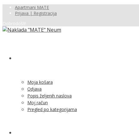
Apartmani MATE
Prijava | Registracija
Dobrodošli!
SHOP
Moja košara
Odjava
Popis željenih naslova
Moj račun
Pregled po kategorijama
NOVOSTI