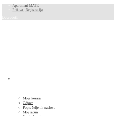
Apartmani MATE
Prijava | Registracija
Dobrodošli!
SHOP
Moja košara
Odjava
Popis željenih naslova
Moj račun