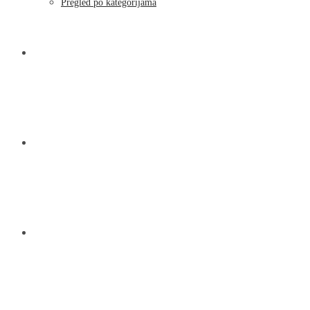
Pregled po kategorijama
NOVOSTI
KONTAKT
O NAMA
MENU