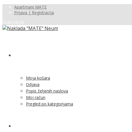
Apartmani MATE
Prijava | Registracija
Dobrodošli!
SHOP
Moja košara
Odjava
Popis željenih naslova
Moj račun
Pregled po kategorijama
NOVOSTI