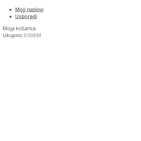
Moji naslovi
Usporedi
Moja košarica
Ukupno:
0.00
KM
NAZOVITE +387 63 472 847
Search
SHOP
Moja košara
Odjava
Popis željenih naslova
Moj račun
Pregled po kategorijama