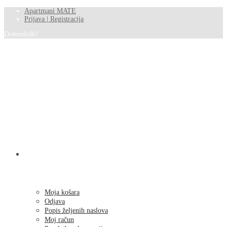
Apartmani MATE
Prijava | Registracija
Dobrodošli!
SHOP
Moja košara
Odjava
Popis željenih naslova