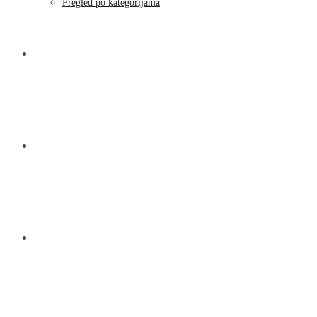
Moj račun
Pregled po kategorijama
NOVOSTI
KONTAKT
O NAMA