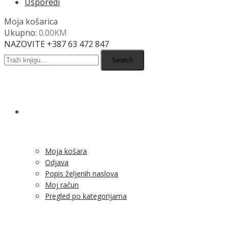
Usporedi
Moja košarica
Ukupno:
0.00
KM
NAZOVITE +387 63 472 847
Search
SHOP
Moja košara
Odjava
Popis željenih naslova
Moj račun
Pregled po kategorijama