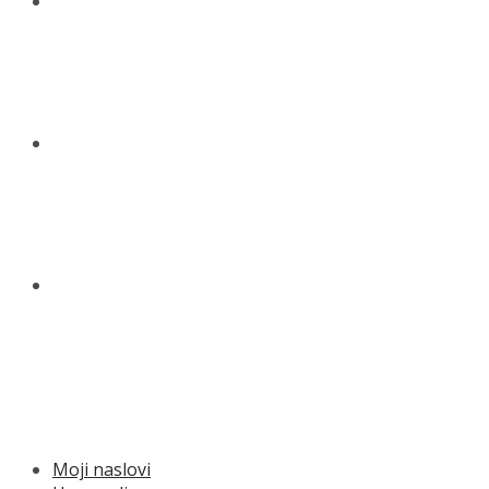
NOVOSTI
KONTAKT
O NAMA
MENU
Moji naslovi