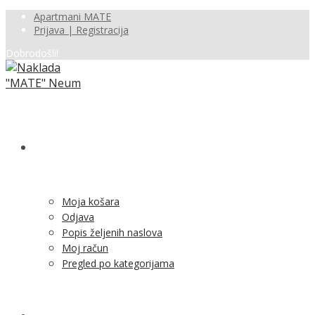
Apartmani MATE
Prijava | Registracija
Dobrodošli!
SHOP
Moja košara
Odjava
Popis željenih naslova
Moj račun
Pregled po kategorijama