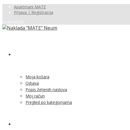
Apartmani MATE
Prijava | Registracija
Dobrodošli!
SHOP
Moja košara
Odjava
Popis željenih naslova
Moj račun
Pregled po kategorijama
NOVOSTI