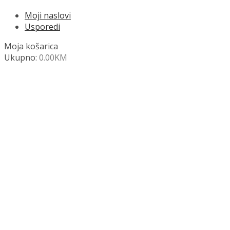
Moji naslovi
Usporedi
Moja košarica
Ukupno:
0.00
KM
NAZOVITE +387 63 472 847
Search
SHOP
Moja košara
Odjava
Popis željenih naslova
Moj račun
Pregled po kategorijama