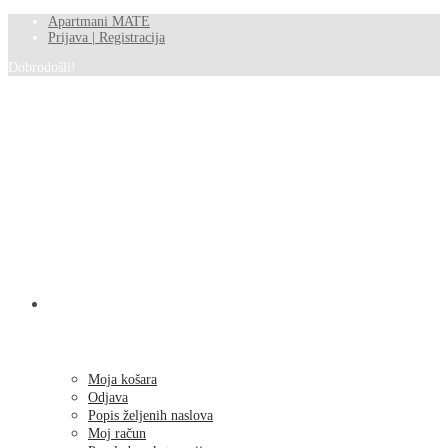
Apartmani MATE
Prijava | Registracija
Dobrodošli!
SHOP
Moja košara
Odjava
Popis željenih naslova
Moj račun