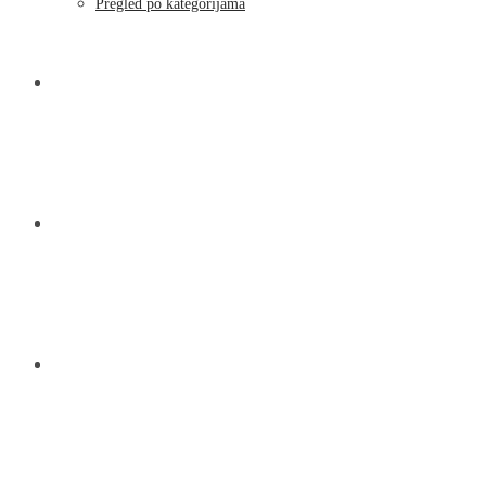
Pregled po kategorijama
NOVOSTI
KONTAKT
O NAMA
MENU