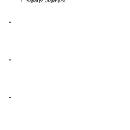
Pregled po kategorijama
NOVOSTI
KONTAKT
O NAMA
MENU