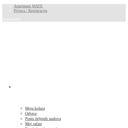
Apartmani MATE
Prijava | Registracija
Dobrodošli!
SHOP
Moja košara
Odjava
Popis željenih naslova
Moj račun