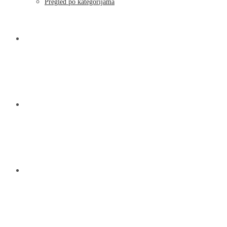
Pregled po kategorijama
NOVOSTI
KONTAKT
O NAMA
MENU