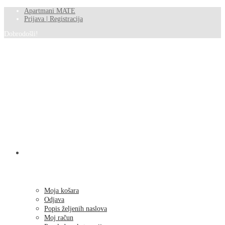
Apartmani MATE
Prijava | Registracija
Dobrodošli!
SHOP
Moja košara
Odjava
Popis željenih naslova
Moj račun