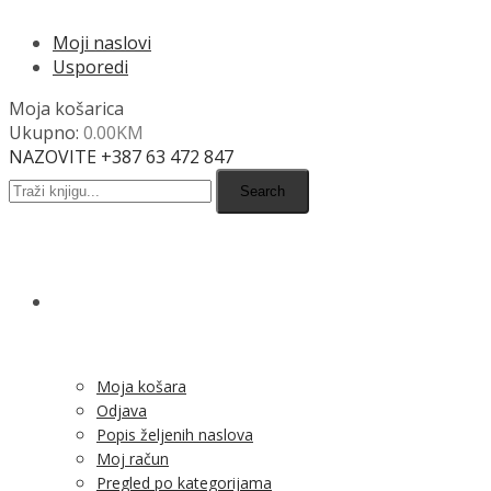
Moji naslovi
Usporedi
Moja košarica
Ukupno:
0.00
KM
NAZOVITE +387 63 472 847
Search
SHOP
Moja košara
Odjava
Popis željenih naslova
Moj račun
Pregled po kategorijama