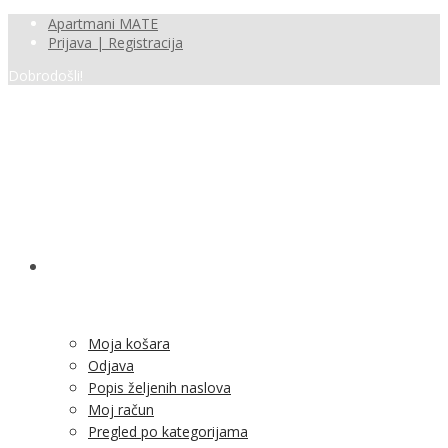
Apartmani MATE
Prijava | Registracija
Dobrodošli!
SHOP
Moja košara
Odjava
Popis željenih naslova
Moj račun
Pregled po kategorijama