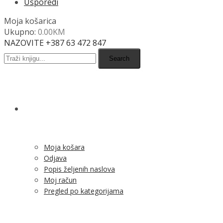
Usporedi
Moja košarica
Ukupno:
0.00
KM
NAZOVITE +387 63 472 847
Search
SHOP
Moja košara
Odjava
Popis željenih naslova
Moj račun
Pregled po kategorijama