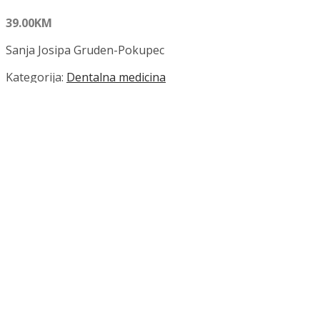
39.00
KM
Sanja Josipa Gruden-Pokupec
Kategorija:
Dentalna medicina
PSIHOTERAPIJA U ORALNOJ MEDICINI količina
Dodaj u košaricu
Dodaj na popis željenih naslova
Dodaj na popis željenih naslova
Uporedi...
Opis
Recenzije (0)
Opis
U ovome je priručniku obrađena problematika oralnih bole
stručnjaka koji se susreće s izazovima u dentalnoj medicini
koristan priručnik za specijaliste oralne medicine, za ostale