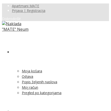
Apartmani MATE
Prijava | Registracija
Dobrodošli!
SHOP
Moja košara
Odjava
Popis željenih naslova
Moj račun
Pregled po kategorijama