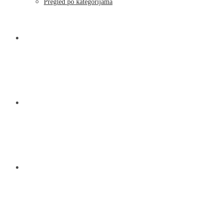
Pregled po kategorijama
NOVOSTI
KONTAKT
O NAMA
MENU