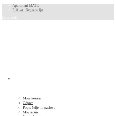
Apartmani MATE
Prijava | Registracija
Dobrodošli!
SHOP
Moja košara
Odjava
Popis željenih naslova
Moj račun