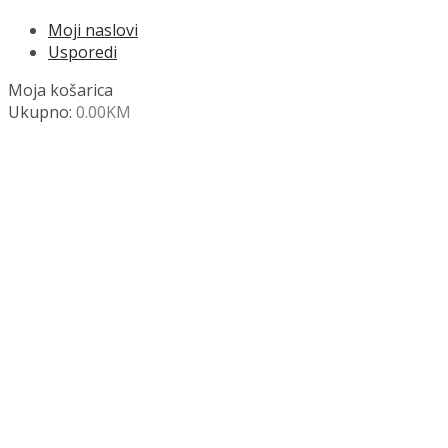
Moji naslovi
Usporedi
Moja košarica
Ukupno:
0.00
KM
NAZOVITE +387 63 472 847
Search
SHOP
Moja košara
Odjava
Popis željenih naslova
Moj račun
Pregled po kategorijama