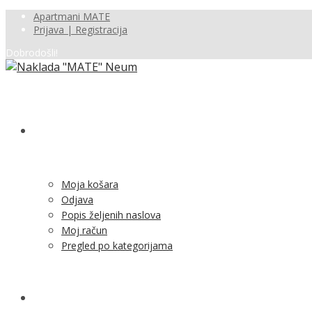
Apartmani MATE
Prijava | Registracija
Dobrodošli!
SHOP
Moja košara
Odjava
Popis željenih naslova
Moj račun
Pregled po kategorijama
NOVOSTI