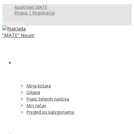
Apartmani MATE
Prijava | Registracija
Dobrodošli!
SHOP
Moja košara
Odjava
Popis željenih naslova
Moj račun
Pregled po kategorijama