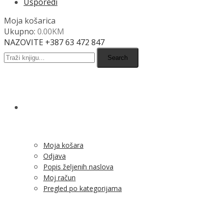
Usporedi
Moja košarica
Ukupno:
0.00
KM
NAZOVITE +387 63 472 847
Search
SHOP
Moja košara
Odjava
Popis željenih naslova
Moj račun
Pregled po kategorijama