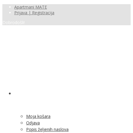
Apartmani MATE
Prijava | Registracija
Dobrodošli!
SHOP
Moja košara
Odjava
Popis željenih naslova
Moj račun
Pregled po kategorijama