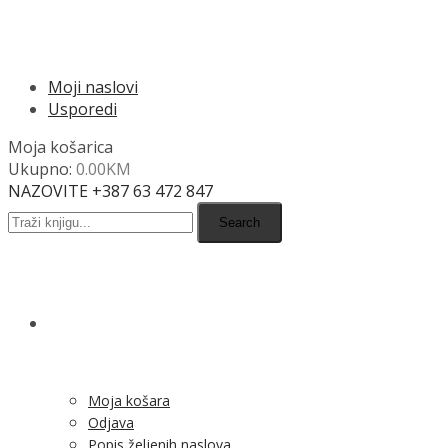
Usporedi
Moja košarica
Ukupno:
0.00
KM
NAZOVITE +387 63 472 847
Search
SHOP
Moja košara
Odjava
Popis željenih naslova
Moj račun
Pregled po kategorijama