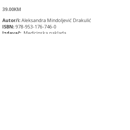
39.00
KM
Autor/i:
Aleksandra Mindoljević Drakulić
ISBN:
978-953-176-746-0
Izdavač:
Medicinska naklada
Godina:
2016.
Opće informacije:
Tvrdi uvez, 134 str., 14,5 x 21 cm
Jezik:
Hrvatski jezik
Kategorija:
Medicina
ŠKOLSKA FOBIJA količina
Dodaj u košaricu
Dodaj na popis željenih naslova
Dodaj na popis željenih naslova
Uporedi...
Opis
Recenzije (0)