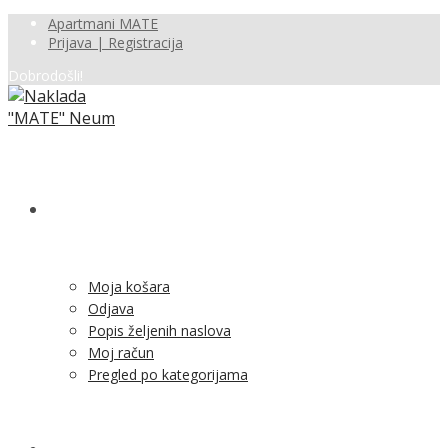
Apartmani MATE
Prijava | Registracija
Dobrodošli!
SHOP
Moja košara
Odjava
Popis željenih naslova
Moj račun
Pregled po kategorijama