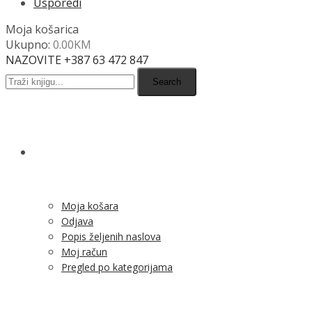
Usporedi
Moja košarica
Ukupno:
0.00
KM
NAZOVITE +387 63 472 847
Search
SHOP
Moja košara
Odjava
Popis željenih naslova
Moj račun
Pregled po kategorijama