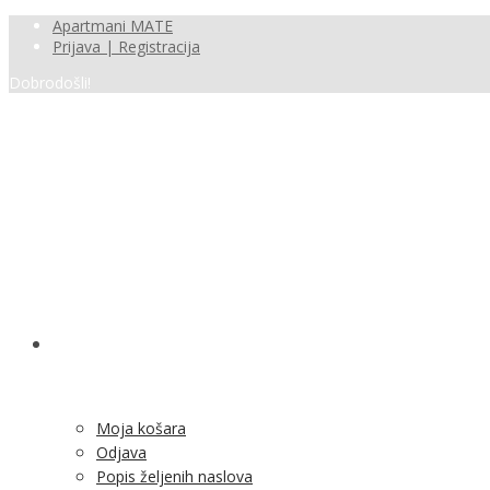
Apartmani MATE
Prijava | Registracija
Dobrodošli!
SHOP
Moja košara
Odjava
Popis željenih naslova