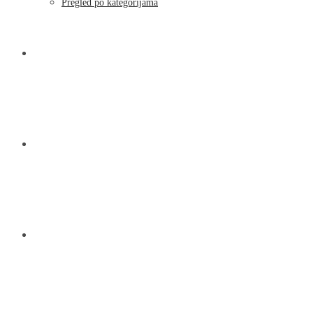
Pregled po kategorijama
NOVOSTI
KONTAKT
O NAMA