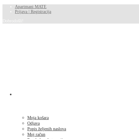
Apartmani MATE
Prijava | Registracija
Dobrodošli!
SHOP
Moja košara
Odjava
Popis željenih naslova
Moj račun