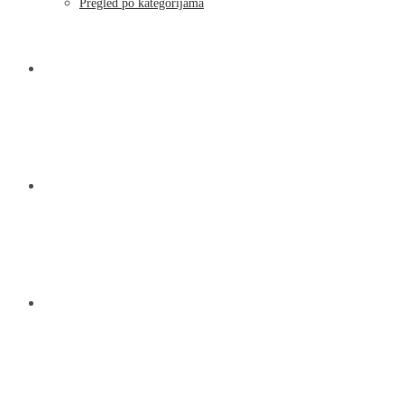
Pregled po kategorijama
NOVOSTI
KONTAKT
O NAMA
MENU