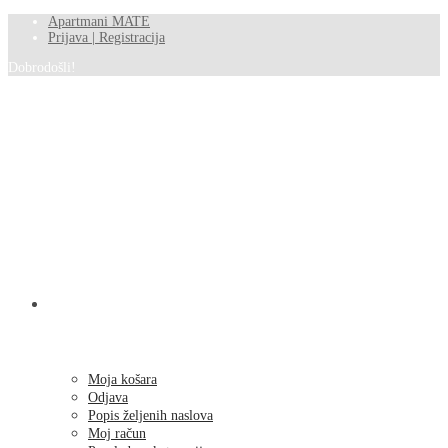
Apartmani MATE
Prijava | Registracija
Dobrodošli!
SHOP
Moja košara
Odjava
Popis željenih naslova
Moj račun