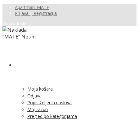
Apartmani MATE
Prijava | Registracija
Dobrodošli!
SHOP
Moja košara
Odjava
Popis željenih naslova
Moj račun
Pregled po kategorijama