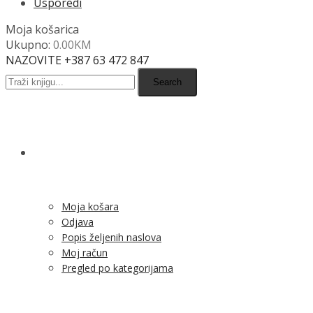
Usporedi
Moja košarica
Ukupno:
0.00
KM
NAZOVITE +387 63 472 847
Search
SHOP
Moja košara
Odjava
Popis željenih naslova
Moj račun
Pregled po kategorijama