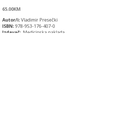
65.00
KM
Autor/i:
Vladimir Presečki
ISBN:
978-953-176-407-0
Izdavač:
Medicinska naklada
Opće informacije:
Tvrdi uvez, 416 str., 17 x 24 cm
Jezik:
Hrvatski jezik
Kategorije:
Dentalna medicina
,
Medicina
STOMATOLOŠKA MIKROBIOLOGIJA količina
Dodaj u košaricu
Dodaj na popis željenih naslova
Dodaj na popis željenih naslova
Uporedi...
Opis
Recenzije (0)
Opis