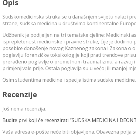
Opis
Sudskomedicinska struka se u današnjem svijetu nalazi pred
strane, sudska medicina u društvima kontinentalne Europe 
Udžbenik je podijeljen na tri tematske cjeline: Medicinski a
isprepletenost medicinske i pravne struke, čije je dodirno
posebice donošenje novog Kaznenog zakona i Zakona o obv
poglavlju forenzičke toksikologije koji prati trendove pris
prerađeno poglavlje o prometnom traumatizmu, a razvoj i e
primjenjivale prije. Ostala poglavlja su u većoj ili manjoj 
Osim studentima medicine i specijalistima sudske medicine,
Recenzije
Još nema recenzija.
Budite prvi koji će recenzirati “SUDSKA MEDICINA I DEONT
Vaša adresa e-pošte neće biti objavljena.
Obavezna polja 