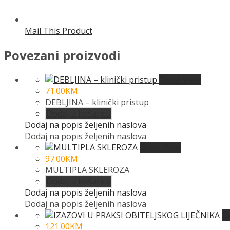
Mail This Product
Povezani proizvodi
Quick View
71.00
KM
DEBLJINA – klinički pristup
Dodaj u košaricu
Dodaj na popis željenih naslova
Dodaj na popis željenih naslova
Quick View
97.00
KM
MULTIPLA SKLEROZA
Dodaj u košaricu
Dodaj na popis željenih naslova
Dodaj na popis željenih naslova
Q
121.00
KM