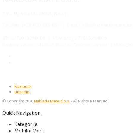
Tina Ujevića bb, 88390 Neum
Tel./Fax:
(+387)36 885-057 | E-mail: info@naklada-mate.ba
JIB: 4272013260006 | PDV broj: 272013260006
Bankovni računi: 941050218500160 ProCredit bank dd |3382002200
Uvjeti kupnje
Izjava o zaštiti podataka
Facebook
Linkedin
© Copyright 2026
Naklada Mate d.o.o.
- All Rights Reserved
Quick Navigation
Kategorije
Mobilni Meni