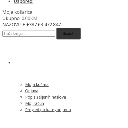
Usporedi
Moja košarica
Ukupno:
0.00
KM
NAZOVITE +387 63 472 847
Search
SHOP
Moja košara
Odjava
Popis željenih naslova
Moj račun
Pregled po kategorijama