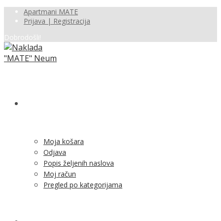
Apartmani MATE
Prijava | Registracija
Dobrodošli!
SHOP
Moja košara
Odjava
Popis željenih naslova
Moj račun
Pregled po kategorijama