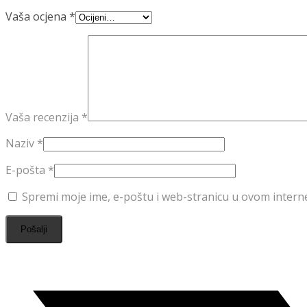
Vaša ocjena
*
Vaša recenzija
*
Naziv
*
E-pošta
*
Spremi moje ime, e-poštu i web-stranicu u ovom intern