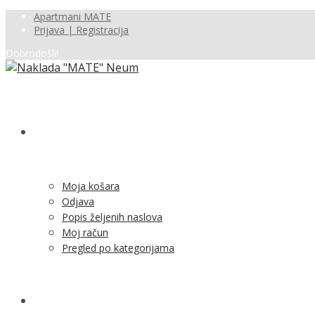
Apartmani MATE
Prijava | Registracija
Dobrodošli!
SHOP
Moja košara
Odjava
Popis željenih naslova
Moj račun
Pregled po kategorijama
NOVOSTI