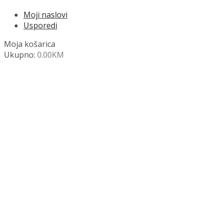
Moji naslovi
Usporedi
Moja košarica
Ukupno:
0.00
KM
NAZOVITE +387 63 472 847
Search
SHOP
Moja košara
Odjava
Popis željenih naslova
Moj račun
Pregled po kategorijama