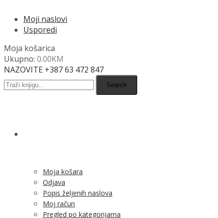
Moji naslovi
Usporedi
Moja košarica
Ukupno:
0.00
KM
NAZOVITE +387 63 472 847
Search
SHOP
Moja košara
Odjava
Popis željenih naslova
Moj račun
Pregled po kategorijama