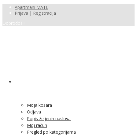
Apartmani MATE
Prijava | Registracija
Dobrodošli!
SHOP
Moja košara
Odjava
Popis željenih naslova
Moj račun
Pregled po kategorijama